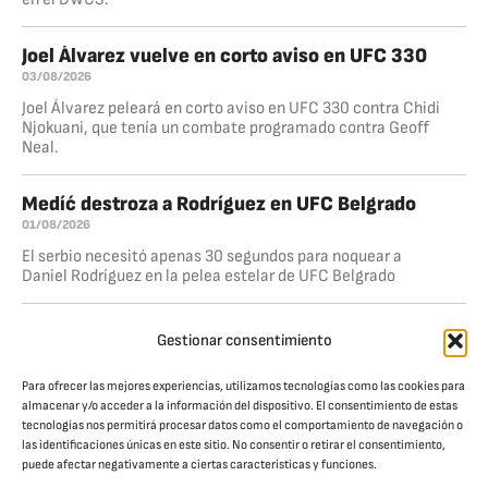
Joel Álvarez vuelve en corto aviso en UFC 330
03/08/2026
Joel Álvarez peleará en corto aviso en UFC 330 contra Chidi
Njokuani, que tenía un combate programado contra Geoff
Neal.
Medíć destroza a Rodríguez en UFC Belgrado
01/08/2026
El serbio necesitó apenas 30 segundos para noquear a
Daniel Rodríguez en la pelea estelar de UFC Belgrado
Dominio total de Ankalaev
Gestionar consentimiento
26/07/2026
Magomed Ankalaev volvió a la senda del triunfo al derrotar
Para ofrecer las mejores experiencias, utilizamos tecnologías como las cookies para
a Bogdan Guskov por nocaut técnico en el quinto round,
almacenar y/o acceder a la información del dispositivo. El consentimiento de estas
dentro de la pelea estelar de UFC Abu Dhabi. El
tecnologías nos permitirá procesar datos como el comportamiento de navegación o
las identificaciones únicas en este sitio. No consentir o retirar el consentimiento,
puede afectar negativamente a ciertas características y funciones.
JAULA. CULTURA DE COMBATE