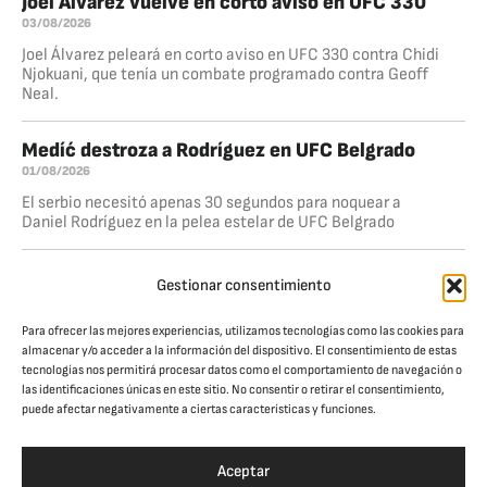
Joel Álvarez vuelve en corto aviso en UFC 330
03/08/2026
Joel Álvarez peleará en corto aviso en UFC 330 contra Chidi
Njokuani, que tenía un combate programado contra Geoff
Neal.
Medíć destroza a Rodríguez en UFC Belgrado
01/08/2026
El serbio necesitó apenas 30 segundos para noquear a
Daniel Rodríguez en la pelea estelar de UFC Belgrado
Dominio total de Ankalaev
Gestionar consentimiento
26/07/2026
Magomed Ankalaev volvió a la senda del triunfo al derrotar
Para ofrecer las mejores experiencias, utilizamos tecnologías como las cookies para
a Bogdan Guskov por nocaut técnico en el quinto round,
almacenar y/o acceder a la información del dispositivo. El consentimiento de estas
dentro de la pelea estelar de UFC Abu Dhabi. El
tecnologías nos permitirá procesar datos como el comportamiento de navegación o
las identificaciones únicas en este sitio. No consentir o retirar el consentimiento,
puede afectar negativamente a ciertas características y funciones.
JAULA. CULTURA DE COMBATE
© Jaula Magazine 2026
Aceptar