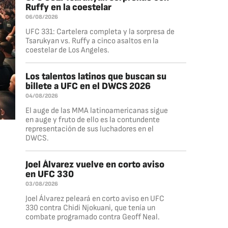
Ruffy en la coestelar
06/08/2026
UFC 331: Cartelera completa y la sorpresa de
Tsarukyan vs. Ruffy a cinco asaltos en la
coestelar de Los Angeles.
Los talentos latinos que buscan su
billete a UFC en el DWCS 2026
04/08/2026
El auge de las MMA latinoamericanas sigue
en auge y fruto de ello es la contundente
representación de sus luchadores en el
DWCS.
Joel Álvarez vuelve en corto aviso
en UFC 330
03/08/2026
Joel Álvarez peleará en corto aviso en UFC
330 contra Chidi Njokuani, que tenía un
combate programado contra Geoff Neal.