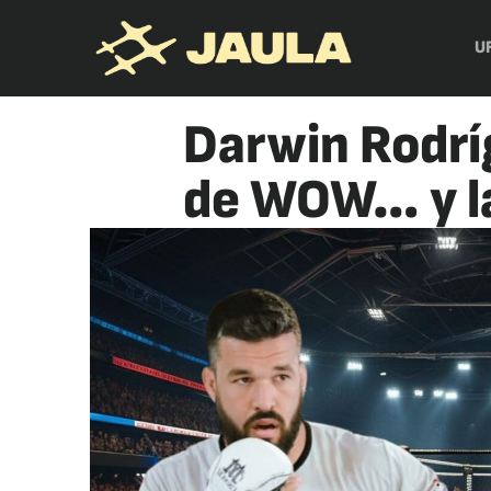
U
Darwin Rodrí
de WOW… y la