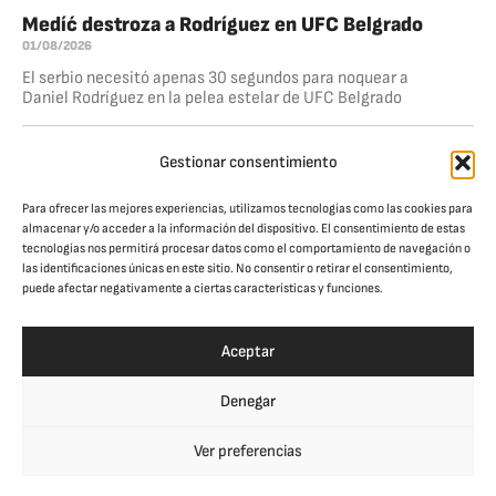
Medíć destroza a Rodríguez en UFC Belgrado
01/08/2026
El serbio necesitó apenas 30 segundos para noquear a
Daniel Rodríguez en la pelea estelar de UFC Belgrado
Dominio total de Ankalaev
Gestionar consentimiento
26/07/2026
Magomed Ankalaev volvió a la senda del triunfo al derrotar
Para ofrecer las mejores experiencias, utilizamos tecnologías como las cookies para
a Bogdan Guskov por nocaut técnico en el quinto round,
almacenar y/o acceder a la información del dispositivo. El consentimiento de estas
dentro de la pelea estelar de UFC Abu Dhabi. El
tecnologías nos permitirá procesar datos como el comportamiento de navegación o
las identificaciones únicas en este sitio. No consentir o retirar el consentimiento,
puede afectar negativamente a ciertas características y funciones.
JAULA. CULTURA DE COMBATE
© Jaula Magazine 2026
Aceptar
Denegar
SÍGUENOS EN REDES:
Ver preferencias