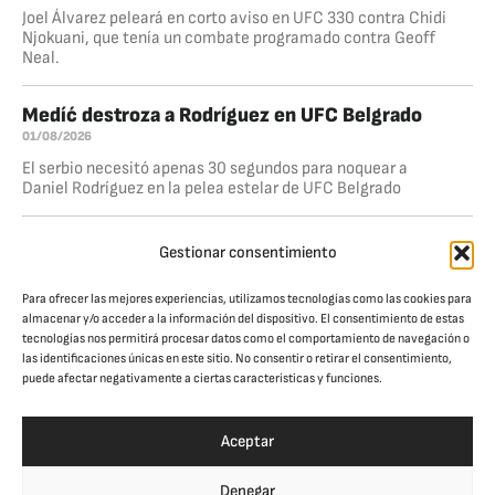
Joel Álvarez peleará en corto aviso en UFC 330 contra Chidi
Njokuani, que tenía un combate programado contra Geoff
Neal.
Medíć destroza a Rodríguez en UFC Belgrado
01/08/2026
El serbio necesitó apenas 30 segundos para noquear a
Daniel Rodríguez en la pelea estelar de UFC Belgrado
Dominio total de Ankalaev
Gestionar consentimiento
26/07/2026
Magomed Ankalaev volvió a la senda del triunfo al derrotar
Para ofrecer las mejores experiencias, utilizamos tecnologías como las cookies para
a Bogdan Guskov por nocaut técnico en el quinto round,
almacenar y/o acceder a la información del dispositivo. El consentimiento de estas
dentro de la pelea estelar de UFC Abu Dhabi. El
tecnologías nos permitirá procesar datos como el comportamiento de navegación o
las identificaciones únicas en este sitio. No consentir o retirar el consentimiento,
puede afectar negativamente a ciertas características y funciones.
JAULA. CULTURA DE COMBATE
© Jaula Magazine 2026
Aceptar
Denegar