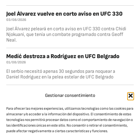
Joel Álvarez vuelve en corto aviso en UFC 330
03/08/2026
Joel Álvarez peleará en corto aviso en UFC 330 contra Chidi
Njokuani, que tenía un combate programado contra Geoff
Neal.
Medíć destroza a Rodríguez en UFC Belgrado
01/08/2026
El serbio necesitó apenas 30 segundos para noquear a
Daniel Rodríguez en la pelea estelar de UFC Belgrado
Dominio total de Ankalaev
Gestionar consentimiento
26/07/2026
Magomed Ankalaev volvió a la senda del triunfo al derrotar
Para ofrecer las mejores experiencias, utilizamos tecnologías como las cookies para
a Bogdan Guskov por nocaut técnico en el quinto round,
almacenar y/o acceder a la información del dispositivo. El consentimiento de estas
dentro de la pelea estelar de UFC Abu Dhabi. El
tecnologías nos permitirá procesar datos como el comportamiento de navegación o
las identificaciones únicas en este sitio. No consentir o retirar el consentimiento,
puede afectar negativamente a ciertas características y funciones.
JAULA. CULTURA DE COMBATE