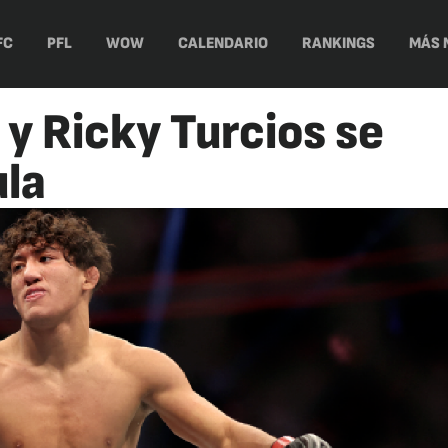
FC
PFL
WOW
CALENDARIO
RANKINGS
MÁS 
. y Ricky Turcios se
ula