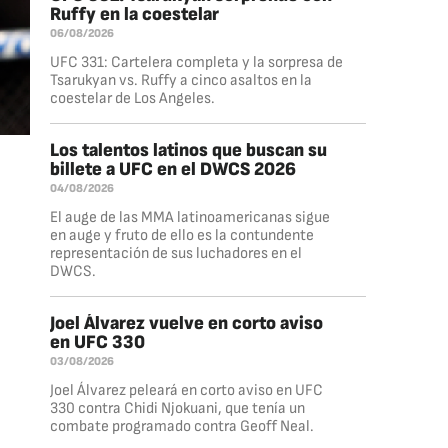
Ruffy en la coestelar
06/08/2026
UFC 331: Cartelera completa y la sorpresa de
Tsarukyan vs. Ruffy a cinco asaltos en la
coestelar de Los Angeles.
Los talentos latinos que buscan su
billete a UFC en el DWCS 2026
04/08/2026
El auge de las MMA latinoamericanas sigue
en auge y fruto de ello es la contundente
representación de sus luchadores en el
DWCS.
Joel Álvarez vuelve en corto aviso
en UFC 330
03/08/2026
Joel Álvarez peleará en corto aviso en UFC
330 contra Chidi Njokuani, que tenía un
combate programado contra Geoff Neal.