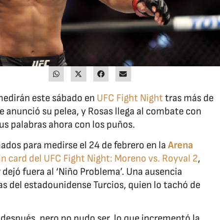
medirán este sábado en
UFC Fight Night
tras más de
 anunció su pelea, y Rosas llega al combate con
 sus palabras ahora con los puños.
dos para medirse el 24 de febrero en la
Arena
n card del UFC Fight Night: Moreno vs. Royval 2
,
dejó fuera al ‘Niño Problema’. Una ausencia
as del estadounidense Turcios, quien lo tachó de
después, pero no pudo ser, lo que incrementó la