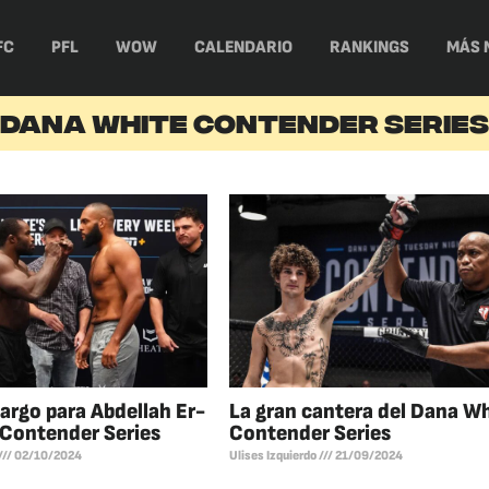
FC
PFL
WOW
CALENDARIO
RANKINGS
MÁS 
DANA WHITE CONTENDER SERIES
argo para Abdellah Er-
La gran cantera del Dana W
Contender Series
Contender Series
02/10/2024
Ulises Izquierdo
21/09/2024