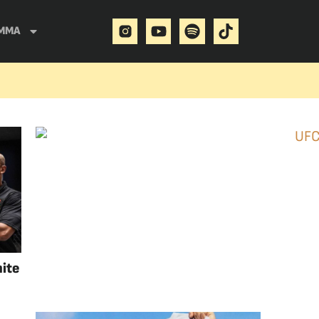
MMA
hite