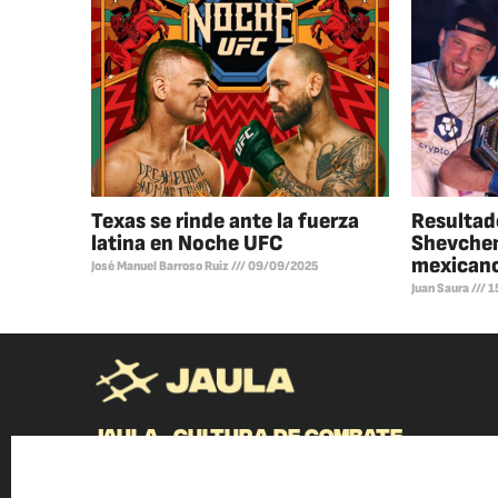
Texas se rinde ante la fuerza
Resultad
latina en Noche UFC
Shevchen
mexican
José Manuel Barroso Ruiz
09/09/2025
Juan Saura
1
JAULA. CULTURA DE COMBATE
© Jaula Magazine 2026