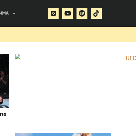
MMA
ino