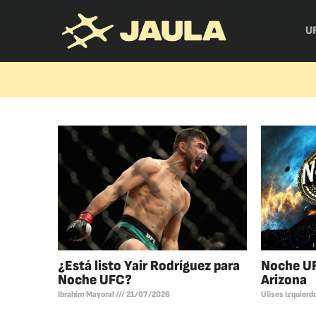
U
¿Está listo Yair Rodríguez para
Noche UF
Noche UFC?
Arizona
Ibrahim Mayoral
21/07/2026
Ulises Izquierd