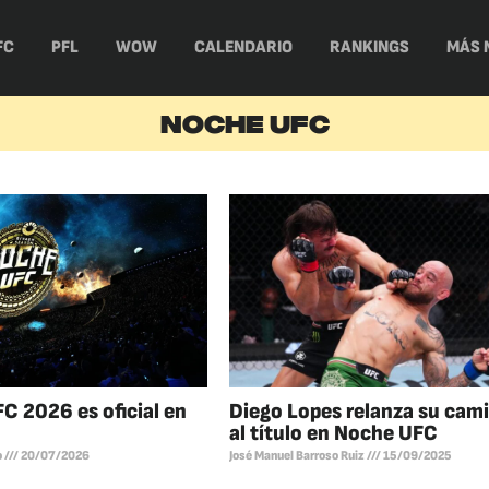
FC
PFL
WOW
CALENDARIO
RANKINGS
MÁS 
NOCHE UFC
C 2026 es oficial en
Diego Lopes relanza su cam
al título en Noche UFC
o
20/07/2026
José Manuel Barroso Ruiz
15/09/2025