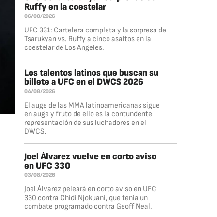
Ruffy en la coestelar
06/08/2026
UFC 331: Cartelera completa y la sorpresa de
Tsarukyan vs. Ruffy a cinco asaltos en la
coestelar de Los Angeles.
Los talentos latinos que buscan su
billete a UFC en el DWCS 2026
04/08/2026
El auge de las MMA latinoamericanas sigue
en auge y fruto de ello es la contundente
representación de sus luchadores en el
DWCS.
Joel Álvarez vuelve en corto aviso
en UFC 330
03/08/2026
Joel Álvarez peleará en corto aviso en UFC
330 contra Chidi Njokuani, que tenía un
combate programado contra Geoff Neal.