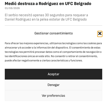
Medíć destroza a Rodríguez en UFC Belgrado
01/08/2026
El serbio necesitó apenas 30 segundos para noquear a
Daniel Rodríguez en la pelea estelar de UFC Belgrado
Dominio total de Ankalaev
Gestionar consentimiento
26/07/2026
Magomed Ankalaev volvió a la senda del triunfo al derrotar
Para ofrecer las mejores experiencias, utilizamos tecnologías como las cookies para
a Bogdan Guskov por nocaut técnico en el quinto round,
almacenar y/o acceder a la información del dispositivo. El consentimiento de estas
dentro de la pelea estelar de UFC Abu Dhabi. El
tecnologías nos permitirá procesar datos como el comportamiento de navegación o
las identificaciones únicas en este sitio. No consentir o retirar el consentimiento,
puede afectar negativamente a ciertas características y funciones.
JAULA. CULTURA DE COMBATE
© Jaula Magazine 2026
Aceptar
Denegar
SÍGUENOS EN REDES:
Ver preferencias