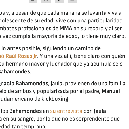
os y, a pesar de que cada mañana se levanta y va a
dolescente de su edad, vive con una particularidad
mbates profesionales de
MMA
en su récord y al ser
 vez cumpla la mayoría de edad, lo tiene muy claro.
C
lo antes posible, siguiendo un camino de
ió
Raúl Rosas Jr
. Y una vez allí, tiene claro con quién
n su hermano mayor y luchador que ya acumula seis
 Bahamondes
.
gnacio Bahamondes
, Jaula, provienen de una familia
uelo de ambos y popularizada por el padre,
Manuel
sudamericano de kickboxing.
 los
Bahamondes
en
su entrevista
con
Jaula
stá en su sangre, por lo que no es sorprendente que
 edad tan temprana.