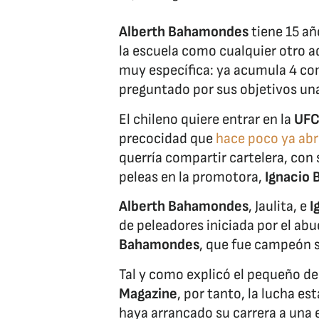
Alberth Bahamondes
tiene 15 añ
la escuela como cualquier otro a
muy específica: ya acumula 4 co
preguntado por sus objetivos una
El chileno quiere entrar en la
UF
precocidad que
hace poco ya abr
querría compartir cartelera, co
peleas en la promotora,
Ignacio
Alberth Bahamondes
, Jaulita, e
I
de peleadores iniciada por el ab
Bahamondes
, que fue campeón 
Tal y como explicó el pequeño de
Magazine
, por tanto, la lucha e
haya arrancado su carrera a una