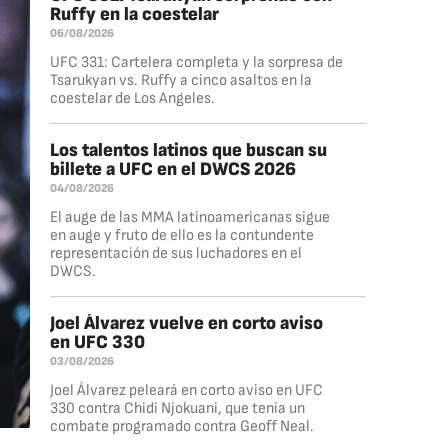
Ruffy en la coestelar
06/08/2026
UFC 331: Cartelera completa y la sorpresa de
Tsarukyan vs. Ruffy a cinco asaltos en la
coestelar de Los Angeles.
Los talentos latinos que buscan su
billete a UFC en el DWCS 2026
04/08/2026
El auge de las MMA latinoamericanas sigue
en auge y fruto de ello es la contundente
representación de sus luchadores en el
DWCS.
Joel Álvarez vuelve en corto aviso
en UFC 330
03/08/2026
Joel Álvarez peleará en corto aviso en UFC
330 contra Chidi Njokuani, que tenía un
combate programado contra Geoff Neal.