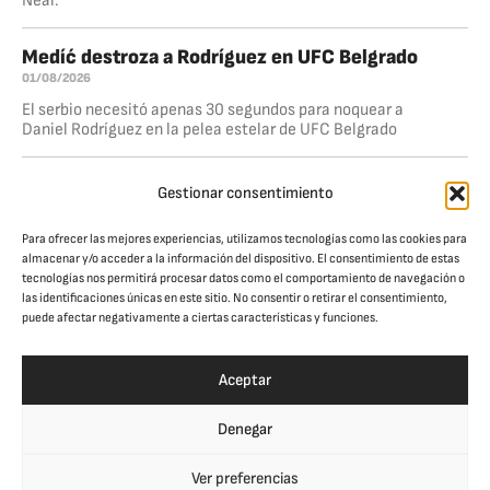
Neal.
Medíć destroza a Rodríguez en UFC Belgrado
01/08/2026
El serbio necesitó apenas 30 segundos para noquear a
Daniel Rodríguez en la pelea estelar de UFC Belgrado
Dominio total de Ankalaev
Gestionar consentimiento
26/07/2026
Magomed Ankalaev volvió a la senda del triunfo al derrotar
Para ofrecer las mejores experiencias, utilizamos tecnologías como las cookies para
a Bogdan Guskov por nocaut técnico en el quinto round,
almacenar y/o acceder a la información del dispositivo. El consentimiento de estas
dentro de la pelea estelar de UFC Abu Dhabi. El
tecnologías nos permitirá procesar datos como el comportamiento de navegación o
las identificaciones únicas en este sitio. No consentir o retirar el consentimiento,
puede afectar negativamente a ciertas características y funciones.
JAULA. CULTURA DE COMBATE
© Jaula Magazine 2026
Aceptar
Denegar
SÍGUENOS EN REDES:
Ver preferencias