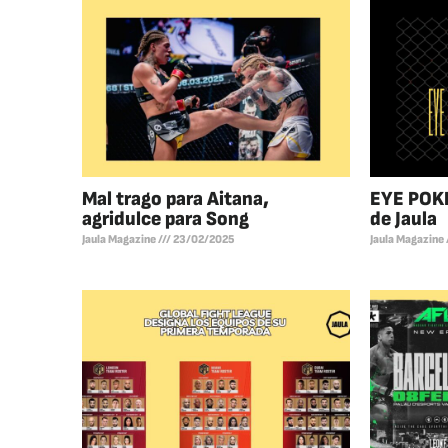
Mal trago para Aitana,
EYE POKE
agridulce para Song
de Jaula
Jaula Magazine
23/02/2025
Jaula Magazine