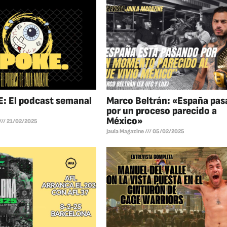
: El podcast semanal
Marco Beltrán: «España pas
por un proceso parecido a
México»
21/02/2025
Jaula Magazine
05/02/2025