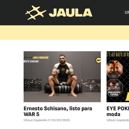
U
Ernesto Schisano, listo para
EYE POKE
WAR 5
moda
Ulises Izquierdo
03/03/2025
Ulises Izquierd