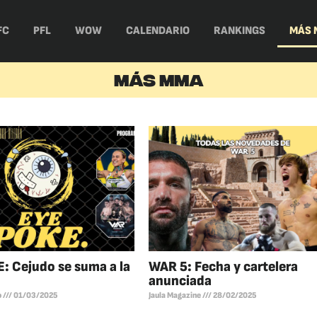
FC
PFL
WOW
CALENDARIO
RANKINGS
MÁS 
MÁS MMA
: Cejudo se suma a la
WAR 5: Fecha y cartelera
anunciada
o
01/03/2025
Jaula Magazine
28/02/2025