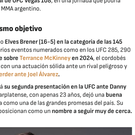
pal de UFC Vegas 108
, en una jornada que podría
l MMA argentino.
smo objetivo
ño
Elves Brener (16-5) en la categoría de las 145
varios eventos numerados como en los UFC 285, 290
e sobre
Terrance McKinney
en 2024
, el cordobés
 con una actuación sólida ante un rival peligroso y
erder ante Joel Álvarez
.
rá
su segunda presentación en la UFC ante Danny
marplatense, con apenas 23 años, dejó una
buena
la como una de las grandes promesas del país. Su
 posicionan como un
nombre a seguir muy de cerca.