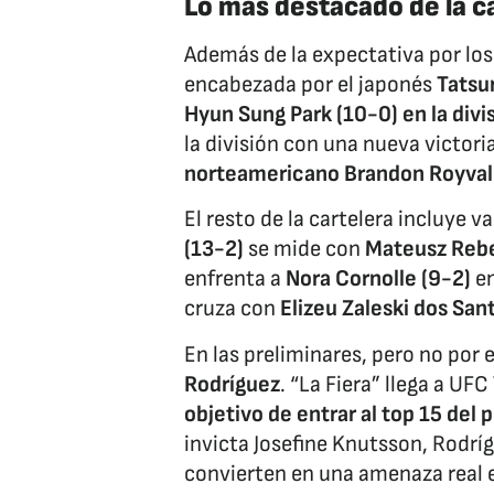
Lo más destacado de la c
Además de la expectativa por los 
encabezada por el japonés
Tatsur
Hyun Sung Park (10-0) en la div
la división con una nueva victor
norteamericano Brandon Royval
El resto de la cartelera incluye 
(13-2)
se mide con
Mateusz Rebe
enfrenta a
Nora Cornolle (9-2)
en
cruza con
Elizeu Zaleski dos San
En las preliminares, pero no por 
Rodríguez
. “La Fiera” llega a U
objetivo de entrar al top 15 del 
invicta Josefine Knutsson, Rodrí
convierten en una amenaza real en