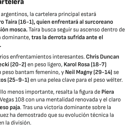
artelera
argentinos, la cartelera principal estará
o Taira (16-1), quien enfrentará al surcoreano
isión mosca.
Taira busca seguir su ascenso dentro de
ia dominante,
tras la derrota sufrida ante el
.
varios enfrentamientos interesantes.
Chris Duncan
cki (20-2)
en peso ligero,
Karol Rosa (18-7)
 peso bantam femenino, y
Neil Magny (29-14)
se
tos (25-9-1)
en una pelea clave para el peso wélter.
ello menos importante, resalta la figura de
Piera
FC Vegas 108 con una mentalidad renovada y el claro
peso paja
. Tras una victoria dominante sobre la
guez ha demostrado que su evolución técnica la
 la división.