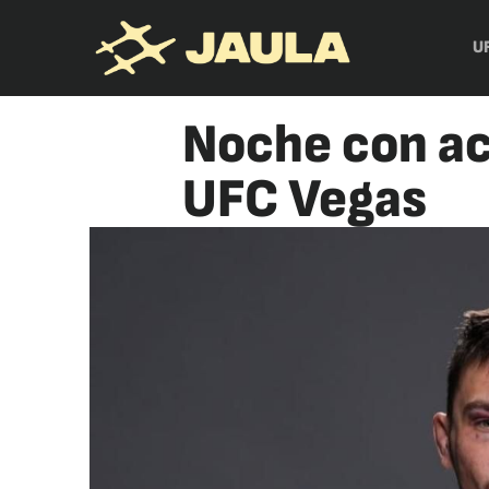
U
Noche con ac
UFC Vegas