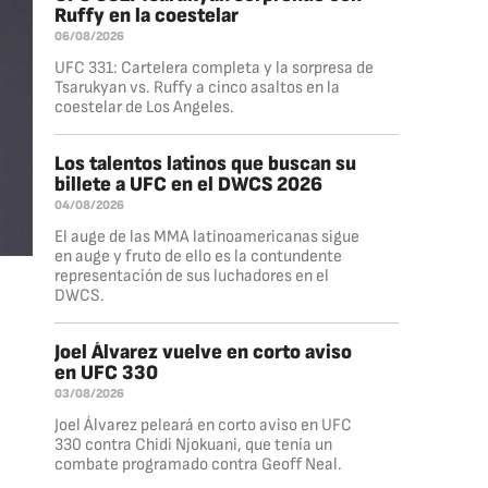
Ruffy en la coestelar
06/08/2026
UFC 331: Cartelera completa y la sorpresa de
Tsarukyan vs. Ruffy a cinco asaltos en la
coestelar de Los Angeles.
Los talentos latinos que buscan su
billete a UFC en el DWCS 2026
04/08/2026
El auge de las MMA latinoamericanas sigue
en auge y fruto de ello es la contundente
representación de sus luchadores en el
DWCS.
Joel Álvarez vuelve en corto aviso
en UFC 330
03/08/2026
Joel Álvarez peleará en corto aviso en UFC
330 contra Chidi Njokuani, que tenía un
combate programado contra Geoff Neal.