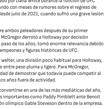
bado por Dana White durante la función de UFC
nando con meses de rumores sobre el regreso de
desde julio de 2021, cuando sufrió una grave lesión
tre ambos peleadores después de su primer
McGregor derrotó a Holloway por decisión
l paso de los años, tomó enorme relevancia debido
ampeones y figuras históricas de UFC.
welter, una división poco habitual para Holloway,
 entre peso pluma y ligero. Para McGregor,
dad de demostrar que todavía puede competir al
co años fuera de actividad.
onvertirse en una de las más mediáticas del año,
es importantes como Paddy Pimblett ante Benoit
eón olímpico Gable Steveson dentro de la empresa.