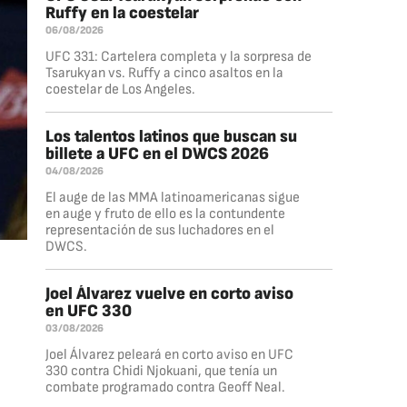
Ruffy en la coestelar
06/08/2026
UFC 331: Cartelera completa y la sorpresa de
Tsarukyan vs. Ruffy a cinco asaltos en la
coestelar de Los Angeles.
Los talentos latinos que buscan su
billete a UFC en el DWCS 2026
04/08/2026
El auge de las MMA latinoamericanas sigue
en auge y fruto de ello es la contundente
representación de sus luchadores en el
DWCS.
Joel Álvarez vuelve en corto aviso
en UFC 330
03/08/2026
Joel Álvarez peleará en corto aviso en UFC
330 contra Chidi Njokuani, que tenía un
combate programado contra Geoff Neal.