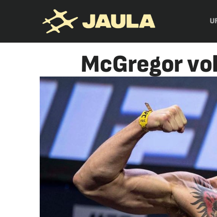
U
McGregor vol