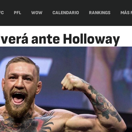
FC
PFL
WOW
CALENDARIO
RANKINGS
MÁS 
verá ante Holloway