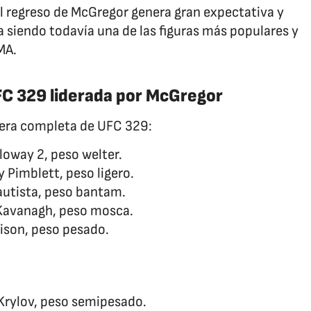
l regreso de McGregor genera gran expectativa y
 siendo todavía una de las figuras más populares y
MA.
FC 329 liderada por McGregor
lera completa de UFC 329:
oway 2, peso welter.
 Pimblett, peso ligero.
autista, peso bantam.
 Kavanagh, peso mosca.
lison, peso pesado.
 Krylov, peso semipesado.