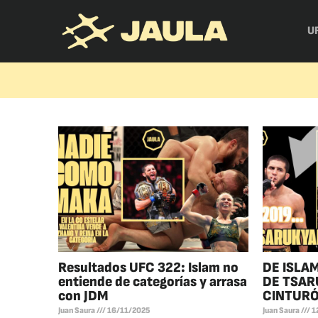
U
Resultados UFC 322: Islam no
DE ISLAM
entiende de categorías y arrasa
DE TSAR
con JDM
CINTUR
Juan Saura
16/11/2025
Juan Saura
1