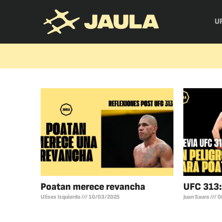
U
Poatan merece revancha
UFC 313
Ulises Izquierdo
10/03/2025
Juan Saura
0