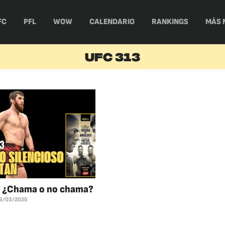
FC
PFL
WOW
CALENDARIO
RANKINGS
MÁS 
UFC 313
: ¿Chama o no chama?
6/03/2025