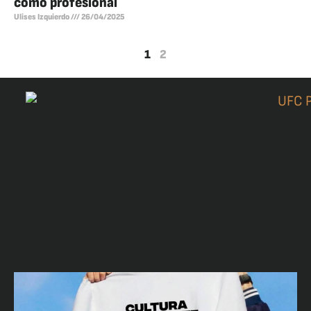
como profesional
Ulises Izquierdo
26/04/2025
1
2