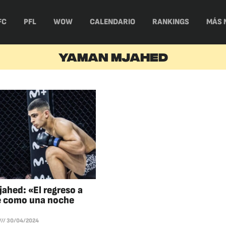
FC
PFL
WOW
CALENDARIO
RANKINGS
MÁS 
YAMAN MJAHED
ahed: «El regreso a
 como una noche
30/04/2024