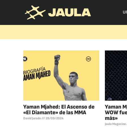
U
Yaman Mjahed: El Ascenso de
Yaman Mj
«El Diamante» de las MMA
WOW fue
más»
David Jurado
28/09/2024
Jaula Magazine