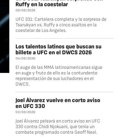
Ruffy en la coestelar
06/08/2026
UFC 331: Cartelera completa y la sorpresa de
Tsarukyan vs. Ruffy a cinco asaltos en la
coestelar de Los Angeles.
Los talentos latinos que buscan su
billete a UFC en el DWCS 2026
04/08/2026
El auge de las MMA latinoamericanas sigue
en auge y fruto de ello es la contundente
representación de sus luchadores en el
DWCS.
Joel Álvarez vuelve en corto aviso
en UFC 330
03/08/2026
Joel Álvarez peleará en corto aviso en UFC
330 contra Chidi Njokuani, que tenía un
combate programado contra Geoff Neal.