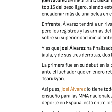
Joel Alvarez
se medirá a
Drakkar 
top 15 del peso ligero, siendo es
encadenar más de una pelea en el
Enfrente, Álvarez tendrá a un riv
pero los registros y las armas de
sobre su superioridad inicial ant
Y es que
Joel Álvarez
ha finalizad
jaula, y de sus tres derrotas, dos
La primera fue en su debut en la
ante el luchador que en enero ret
Tsarukyan
.
Así pues,
Joel Álvarez
lo tiene to
ensueño para las MMA nacionales 
deporte en España, está entre l